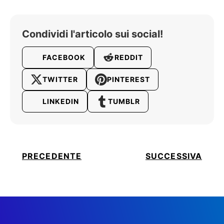
Condividi l'articolo sui social!
FACEBOOK
REDDIT
TWITTER
PINTEREST
LINKEDIN
TUMBLR
Navigazione
PRECEDENTE
SUCCESSIVA
articoli