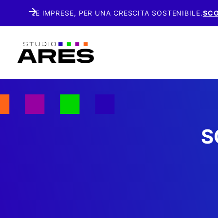
CORS
S